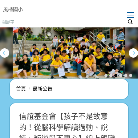
跳
風櫃國小
到
主
要
內
容
區
首頁
最新公告
信誼基金會【孩子不是故意
的！從腦科學解讀過動、說