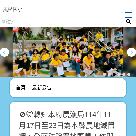
跳
風櫃國小
到
主
要
內
容
區
首頁
最新公告
🚫🐭轉知本府農漁局114年11
月17日至23日為本縣農地滅鼠