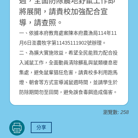
週，全面防除農地野鼠工作即
將展開，請貴校加強配合宣
導，請查照。
一、依據本府教育處案陳本府農漁局114年11
月6日澎農牧字第11435111902號辦理。
二、為擴大實施效益，希望全民能戮力配合投
入滅鼠工作，全面動員清除髒亂與鼠類棲息密
集處，避免鼠輩猖狂危害，請貴校多利用跑馬
燈、朝會等方式宣導滅鼠週時間，並請學生於
防除期間勿至田間，避免誤食毒餌造成傷害。
瀏覽數:
258
分享