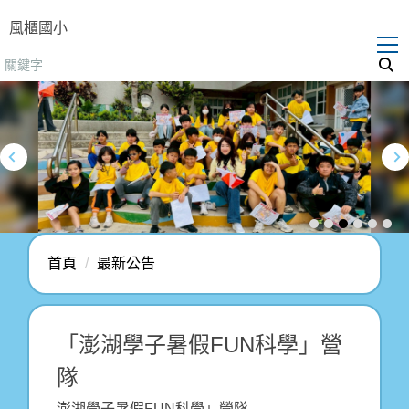
跳
風櫃國小
到
主
要
內
容
區
首頁
最新公告
「澎湖學子暑假FUN科學」營
隊
澎湖學子暑假FUN科學」營隊